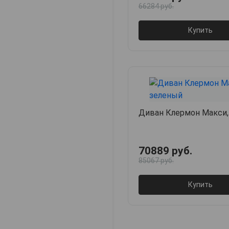
66284 руб.
Купить
Диван Клермон Макси,
70889 руб.
85067 руб.
Купить