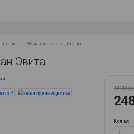
Каталог
Мягкая мебель
Диваны
ан Эвита
30116 ру
248
Кол-во