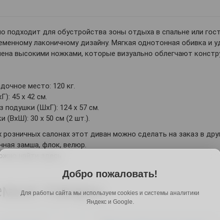
о подходит для обустройства зоны отдыха в спальне или гос
еменному лаконичному дизайну. Мягкая однотонная обивка и 
ена высокими ножками, которые визуально облегчают констр
дочное место: 120 кг.
): 45 х 42 см.
подушки (ШхГ): 124 х 57 см.
(ВхШ): 30 х 50 см (2 шт.).
х розничных салонах этот диван можно сделать на заказ в дру
нная замша, флок, велюр.
ожно найти здесь.
Добро пожаловать!
емые товары
Для работы сайта мы используем cookies и системы аналитики
Яндекс и Google.