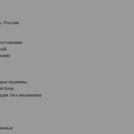
: Россия
котниками.
кой.
ками.
.
мые пружины.
й блок.
ии: без механизма.
.
янные.