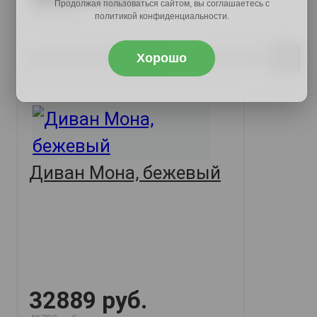
Продолжая пользоваться сайтом, вы соглашаетесь с
48223 руб.
политикой конфиденциальности.
Хорошо
Купить
Диван Мона, бежевый
32889 руб.