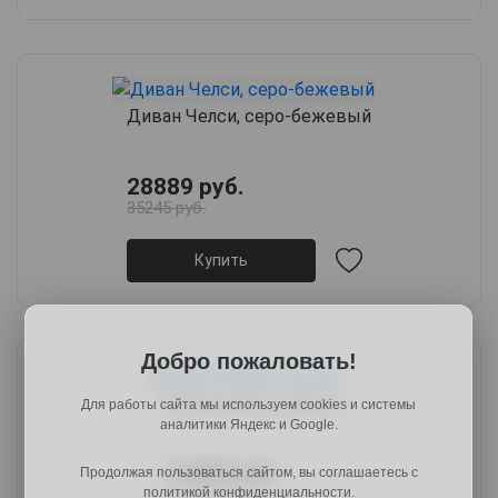
Диван Челси, серо-бежевый
28889 руб.
35245 руб.
Купить
Добро пожаловать!
Диван Барон, серый
Для работы сайта мы используем cookies и системы
аналитики Яндекс и Google.
71889 руб.
Продолжая пользоваться сайтом, вы соглашаетесь с
политикой конфиденциальности.
88424 руб.