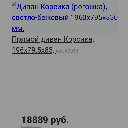
Прямой диван Корсика,
196х79.5х83,
арт. 60939
18889 руб.
23234 руб.