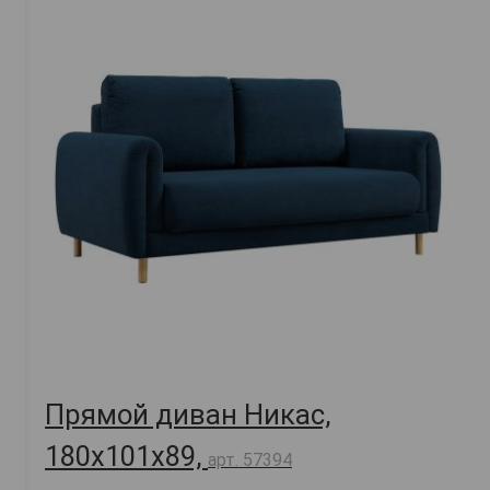
Прямой диван Никас,
180х101х89,
арт. 57394