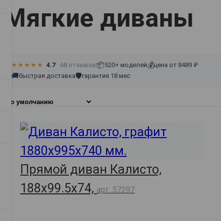
Мягкие диваны
📦
💰
★★★★★
4.7
· 68 отзывов
520+ моделей
цена от 8489 ₽
🚚
🛡
быстрая доставка
гарантия 18 мес
Прямой диван Калисто,
188х99.5х74,
арт. 57297