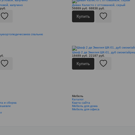
ловой, капучино
Диван Калисто с оттоманкой, серый
руб.
56889 руб.
68836 руб.
Купить
иную
ортопедические
в спальню
Шкаф 2 дв Эмилия ШК-01, дуб смоки/айри
уб.
18489 руб.
22187 руб.
Купить
Мебель
Каталог
та и сборка
Карта сайта
дешевле
Мебель для дома
Мебель для офиса
ит