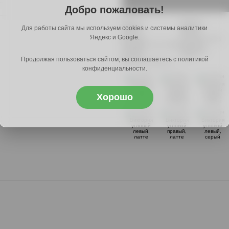
Добро пожаловать!
Ширина
2520 мм.
Для работы сайта мы используем cookies и системы аналитики
Глубина
1650 мм.
Высота
950 мм.
Яндекс и Google.
Доставим
2 сентября 2026
Доставка в черте МКАД
1990 руб
за МКАД
+30 руб/км
Артикул
56933
Продолжая пользоваться сайтом, вы соглашаетесь с политикой
Доступные варианты
конфиденциальности.
Хорошо