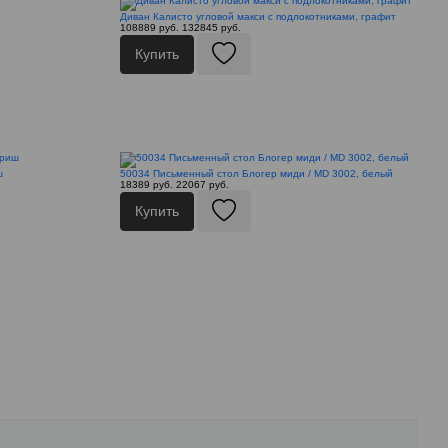
Диван Калисто угловой макси с подлокотниками, графит
108889 руб.
132845 руб.
Купить
ш
50034 Письменный стол Блогер миди / MD 3002, белый
18389 руб.
22067 руб.
Купить