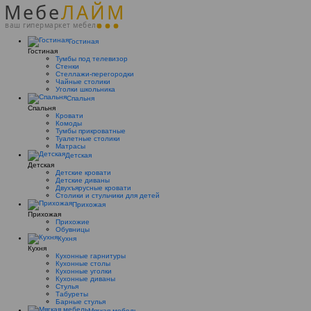
Мебе
ЛАЙМ
ваш гипермаркет мебели
Гостиная
Гостиная
Тумбы под телевизор
Стенки
Стеллажи-перегородки
Чайные столики
Уголки школьника
Спальня
Спальня
Кровати
Комоды
Тумбы прикроватные
Туалетные столики
Матрасы
Детская
Детская
Детские кровати
Детские диваны
Двухъярусные кровати
Столики и стульчики для детей
Прихожая
Прихожая
Прихожие
Обувницы
Кухня
Кухня
Кухонные гарнитуры
Кухонные столы
Кухонные уголки
Кухонные диваны
Стулья
Табуреты
Барные стулья
Мягкая мебель