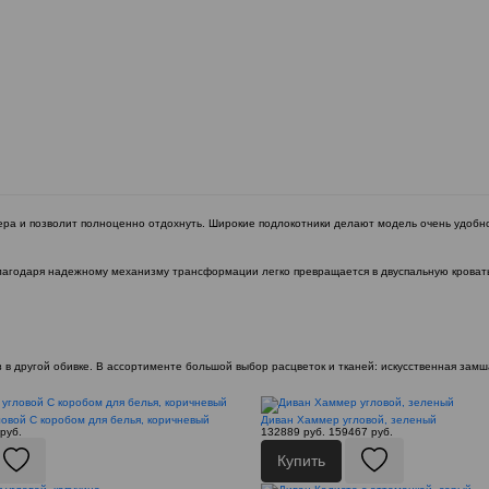
а и позволит полноценно отдохнуть. Широкие подлокотники делают модель очень удобной
благодаря надежному механизму трансформации легко превращается в двуспальную кроват
в другой обивке. В ассортименте большой выбор расцветок и тканей: искусственная замш
овой С коробом для белья, коричневый
Диван Хаммер угловой, зеленый
руб.
132889 руб.
159467 руб.
Купить