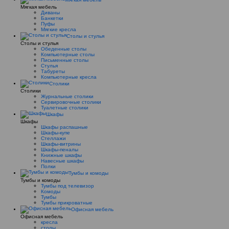
Мягкая мебель
Диваны
Банкетки
Пуфы
Мягкие кресла
Столы и стулья
Столы и стулья
Обеденные столы
Компьютерные столы
Письменные столы
Стулья
Табуреты
Компьютерные кресла
Столики
Столики
Журнальные столики
Сервировочные столики
Туалетные столики
Шкафы
Шкафы
Шкафы распашные
Шкафы-купе
Стеллажи
Шкафы-витрины
Шкафы-пеналы
Книжные шкафы
Навесные шкафы
Полки
Тумбы и комоды
Тумбы и комоды
Тумбы под телевизор
Комоды
Тумбы
Тумбы прикроватные
Офисная мебель
Офисная мебель
кресла
столы