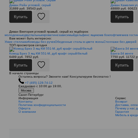
Диван Рейн угловой, серый
Диван Камелия уг
31889 руб.
39543 руб.
48889 руб.
60623 
Купить
Купить
Диван Виктория угловой правый, серый из подборок:
молодежные
двуспальные
кровати
независимый
дельфин
с ящиком
в бок
лофт
мягкие
в гост
Вам может быть интересно:
Узкие стеллажи
Комоды без ручек
Обеденные столы в цвете ясень
Стеллажи без дверей
ТОП просмотров сегодня
Комод Бриз 3 ящ КМ 551-М, дуб крафт серый/белый
Банга-34 венге
6489 руб.
7852 руб.
7750 руб.
11722 р
Купить
Купить
В начало страницы
Остались вопросы? Звоните нам! Консультируем бесплатно !
+7 (495) 128-74-12
Ежедневно с 10:00 до 19:00,
Москва
Санкт-Петербург
Информация
Сервис
Контакты
Возврат
Политика конфиденциальности
Доставка, опла
Оферта
Почему у нас 
О компании
Гарантия
Мебель в кред