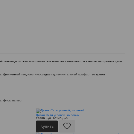
: накладки можно использовать в качестве столешниц, а в нишах — хранить пульт
ь. Удлиненный подлокотник создает дополнительный комфорт во время
а, флок, велюр.
Диван Сити угловой, лиловый
73889 руб.
90145 руб.
Купить