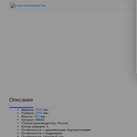
Описание
Ширина:
2520
мм.;
Глубина:
1650
мм.;
Высота:
950
мм.;
Артикул: 56933
Страна-производитель: Россия
Кол-во упаковок: 4.
Особенности: с деревянными подлокотниками.
Особенности: с подушками.
Особенности: здоровый сон.