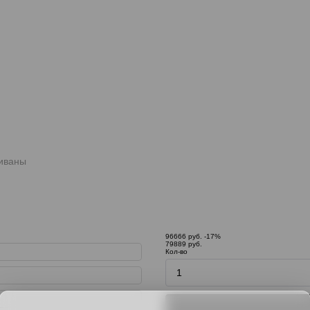
иваны
96666 руб.
-17%
79889 руб.
Кол-во