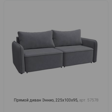
Прямой диван Эннио, 225х103х95,
арт. 57578