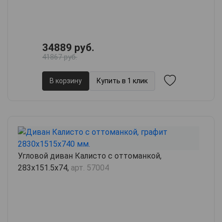
34889 руб.
41867 руб.
В корзину
Купить в 1 клик
Угловой диван Калисто с оттоманкой,
283х151.5х74,
арт. 57004