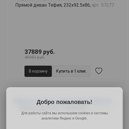
Прямой диван Тефия, 232х92.5х86,
арт. 57277
37889 руб.
46983 руб.
В корзину
Купить в 1 клик
Добро пожаловать!
Прямой диван Китч, 204х87х89,
арт. 57132
Для работы сайта мы используем cookies и системы
аналитики Яндекс и Google.