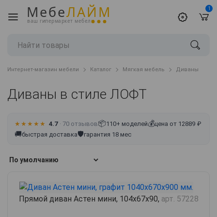
Мебе
ЛАЙМ
1
ваш гипермаркет мебели
Интернет-магазин мебели
Каталог
Мягкая мебель
Диваны
Диваны в стиле ЛОФТ
📦
💰
★★★★★
4.7
· 70 отзывов
110+ моделей
цена от 12889 ₽
🚚
🛡
быстрая доставка
гарантия 18 мес
Прямой диван Астен мини, 104х67х90,
арт. 57228