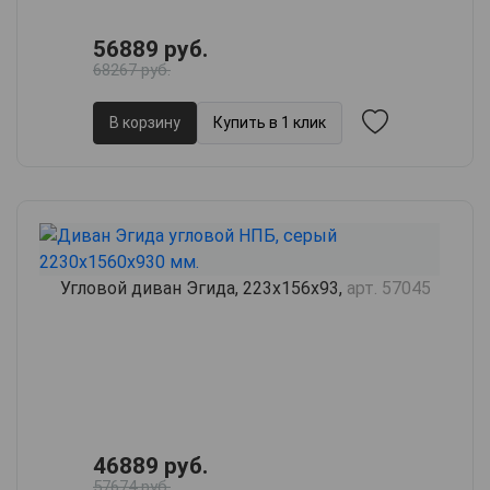
56889 руб.
68267 руб.
В корзину
Купить в 1 клик
Угловой диван Эгида, 223х156х93,
арт. 57045
46889 руб.
57674 руб.