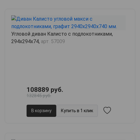
Угловой диван Калисто с подлокотниками,
294х294х74,
арт. 57009
108889 руб.
132845 руб.
В корзину
Купить в 1 клик