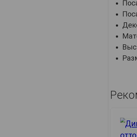
Поса
Поса
Дек
Мат
Высо
Разм
Реко