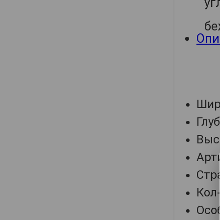
Опи
Шир
Глу
Выс
Арт
Стр
Кол-
Осо