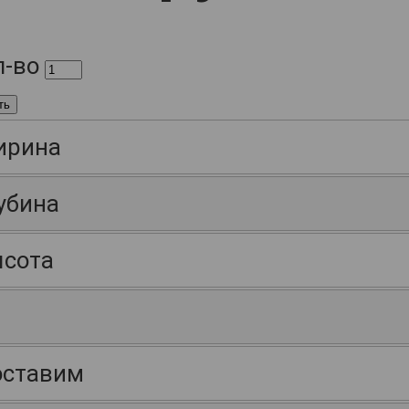
л-во
ть
ирина
убина
сота
ставим