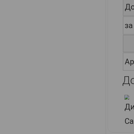
До
за
Ар
Д