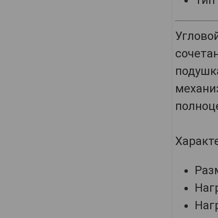
Тип
Углово
сочета
подушк
механи
полноц
Характ
Раз
Нагр
Нагр