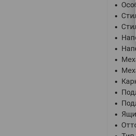
Осо
Сти
Сти
Нап
Нап
Мех
Мех
Кар
Под
Под
Ящик
Отт