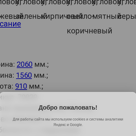
сание
ина:
2060
мм.;
бина:
1560
мм.;
ота:
910
мм.;
икул: 70029
ана-производитель: Россия
Добро пожаловать!
во упаковок: 4.
Для работы сайта мы используем cookies и системы аналитики
Яндекс и Google.
бенности: с подушками.