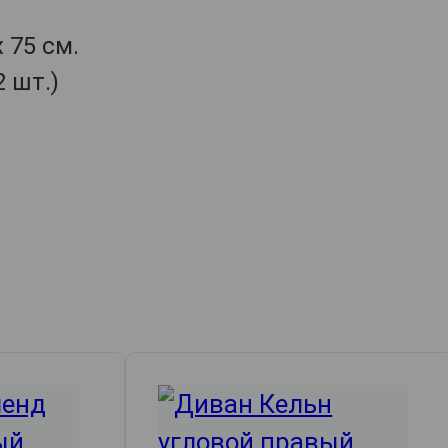
 75 см.
 шт.)