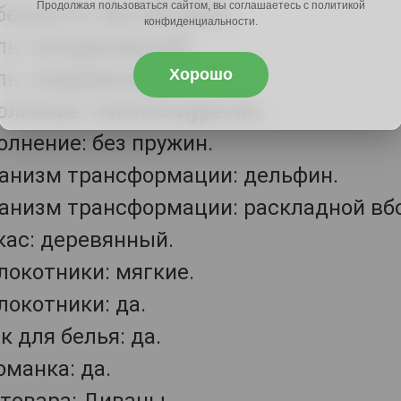
Продолжая пользоваться сайтом, вы соглашаетесь с политикой
бенности: без матраса.
конфиденциальности.
ль: скандинавский.
Хорошо
ль: современный.
олнение: пенополиуретан.
олнение: без пружин.
анизм трансформации: дельфин.
анизм трансформации: раскладной вбо
кас: деревянный.
локотники: мягкие.
локотники: да.
 для белья: да.
оманка: да.