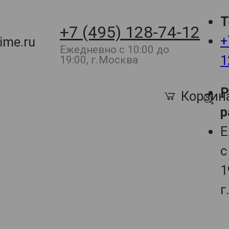
Т
+7 (495) 128-74-12
+
ime.ru
Ежедневно с 10:00 до
1
19:00, г.Москва
Корзин
р
Е
с
1
г