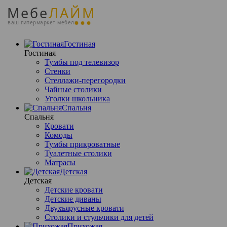
Мебе
ЛАЙМ
ваш гипермаркет мебели
Гостиная
Гостиная
Тумбы под телевизор
Стенки
Стеллажи-перегородки
Чайные столики
Уголки школьника
Спальня
Спальня
Кровати
Комоды
Тумбы прикроватные
Туалетные столики
Матрасы
Детская
Детская
Детские кровати
Детские диваны
Двухъярусные кровати
Столики и стульчики для детей
Прихожая