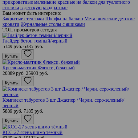
прикроватные
маленькие
красные
на балкон
для туалетного
столика
в детскую
квадратные
Вам может быть интересно:
Закрытые стеллажи
Шкафы на балкон
Металлические детские
кровати
Журнальные столы с ящиками
ТОП просмотров сегодня
Глайдер бетон темный/черный
5149 руб.
6385 руб.
Купить
Кресло-маятник Флекси, бежевый
20889 руб.
25903 руб.
Купить
Комплект табуретов 3 шт Джаспер / Чарли, серо-зеленый/
черный
5889 руб.
7185 руб.
Купить
КСС-27 ясень шимо тёмный
6389 руб.
10133 руб.