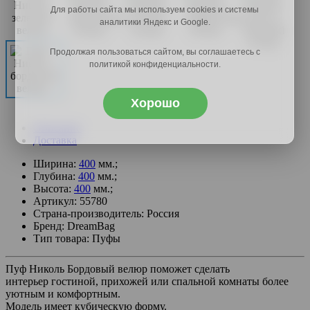
Для работы сайта мы используем cookies и системы
аналитики Яндекс и Google.
Продолжая пользоваться сайтом, вы соглашаетесь с
политикой конфиденциальности.
Хорошо
Описание
Доставка
Ширина:
400
мм.;
Глубина:
400
мм.;
Высота:
400
мм.;
Артикул: 55780
Страна-производитель: Россия
Бренд: DreamBag
Тип товара: Пуфы
Пуф Николь Бордовый велюр поможет сделать
интерьер гостиной, прихожей или спальной комнаты более
уютным и комфортным.
Модель имеет кубическую форму.