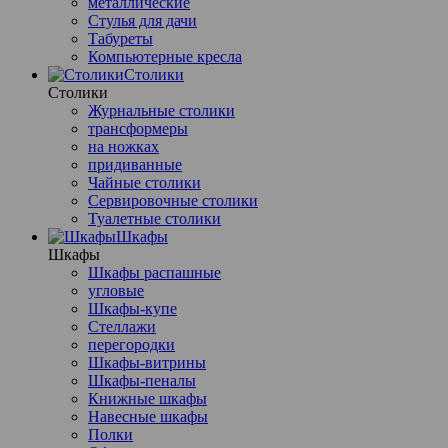
металлические
Стулья для дачи
Табуреты
Компьютерные кресла
Столики
Столики
Журнальные столики
трансформеры
на ножках
придиванные
Чайные столики
Сервировочные столики
Туалетные столики
Шкафы
Шкафы
Шкафы распашные
угловые
Шкафы-купе
Стеллажи
перегородки
Шкафы-витрины
Шкафы-пеналы
Книжные шкафы
Навесные шкафы
Полки