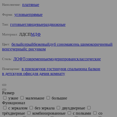
платяные
Наполнение:
угловые
прямые
Форма:
готовые
глянцевые
раздвижные
Тип:
ЛДСП
МДФ
Материал:
белый
серый
бежевый
дуб сонома
ясень шимо
коричневый
Цвет:
венге
черный
с рисунком
ЛОФТ
современные
модерн
прованс
классические
Стиль:
в прихожую
в гостиную
в спальню
на балкон
Помещение:
в детскую
в офис
для дачи
в комнату
Размер
узкие
маленькие
большие
Функционал
с зеркалом
без зеркала
двухдверные
трёхдверные
комбинированные
с полками
со