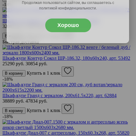
Продолжая пользоваться сайтом, вы соглашаетесь с
-18%
политикой конфиденциальности.
Шкаф-купе Форест, 150х59.8х217.2,
арт. 66347
Хорошо
32089 руб.
39470 руб.
Купить в 1 клик
В корзину
Быстрая доставка
Шкаф-купе Контур Сокол ШР-186.32, 180х60х240,
арт. 53492
25290 руб.
30854 руб.
Купить в 1 клик
В корзину
-18%
Шкаф-купе Гранд с зеркалом, 200х61.5х220,
арт. 62884
38889 руб.
47834 руб.
Купить в 1 клик
В корзину
-18%
Шкаф-купе Диал-007 с антресолью, 150х60.3х268,
арт. 55820