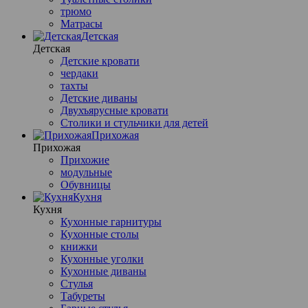
трюмо
Матрасы
Детская
Детская
Детские кровати
чердаки
тахты
Детские диваны
Двухъярусные кровати
Столики и стульчики для детей
Прихожая
Прихожая
Прихожие
модульные
Обувницы
Кухня
Кухня
Кухонные гарнитуры
Кухонные столы
книжки
Кухонные уголки
Кухонные диваны
Стулья
Табуреты