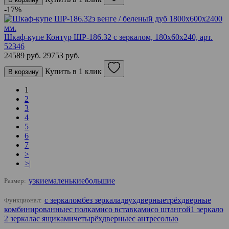
-17%
Шкаф-купе Контур ШР-186.32 с зеркалом, 180х60х240,
арт.
52346
24589 руб.
29753 руб.
Купить в 1 клик
В корзину
1
2
3
4
5
6
7
>
>|
узкие
маленькие
большие
Размер:
с зеркалом
без зеркала
двухдверные
трёхдверные
Функционал:
комбинированные
с полками
со вставками
со штангой
1 зеркало
2 зеркала
с ящиками
четырёхдверные
с антресолью