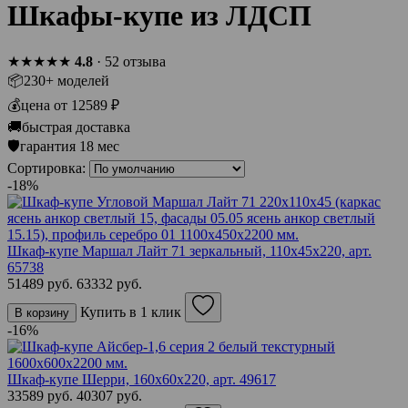
Шкафы-купе из ЛДСП
★★★★★
4.8
· 52 отзыва
📦
230+ моделей
💰
цена от 12589 ₽
🚚
быстрая доставка
🛡
гарантия 18 мес
Сортировка:
-18%
Шкаф-купе Маршал Лайт 71 зеркальный, 110х45х220,
арт.
65738
51489 руб.
63332 руб.
Купить в 1 клик
В корзину
-16%
Шкаф-купе Шерри, 160х60х220,
арт. 49617
33589 руб.
40307 руб.