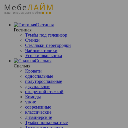
Мебе
ЛАЙМ
ваш гипермаркет мебели
Гостиная
Гостиная
Тумбы под телевизор
Стенки
Стеллажи-перегородки
Чайные столики
Уголки школьника
Спальня
Спальня
Кровати
односпальные
полутороспальные
двуспальные
с каретной стяжкой
Комоды
узкие
современные
классические
дизайнерские
Тумбы прикроватные
Туалетные столики