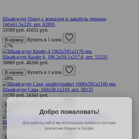
Шкаф-купе Гранд с зеркалом и лакобель черным,
160х61.5х220,
арт. 62895
33589 руб.
41651 руб.
Купить в 1 клик
В корзину
-17%
Шкаф-купе Крафт 6, 196.2х59.1х217.6,
арт. 52335
39889 руб.
48266 руб.
Купить в 1 клик
В корзину
-18%
Шкаф-купе Сара, 160х58.1х210,
арт. 58135
19789 руб.
24341 руб.
Купить в 1 клик
В корзину
-16%
Добро пожаловать!
Шкаф-купе Вернон, 120х60х220,
арт. 52351
Для работы сайта мы используем cookies и системы
15389 руб.
18467 руб.
аналитики Яндекс и Google.
Купить в 1 клик
В корзину