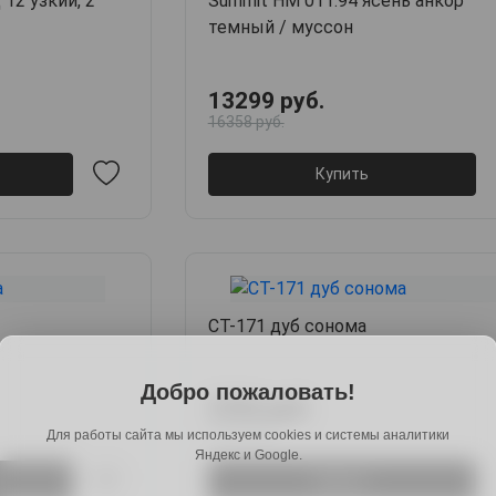
12 узкий, 2
Summit НМ 011.94 ясень анкор
темный / муссон
13299 руб.
16358 руб.
Купить
СТ-171 дуб сонома
Добро пожаловать!
3702 руб.
5465 руб.
Для работы сайта мы используем cookies и системы аналитики
Яндекс и Google.
Купить