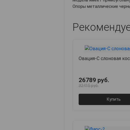
Модель имеет прямоугольн
Опоры металлические черн
Рекоменду
Овация-С слоновая ко
26789 руб.
32415 руб.
Купить