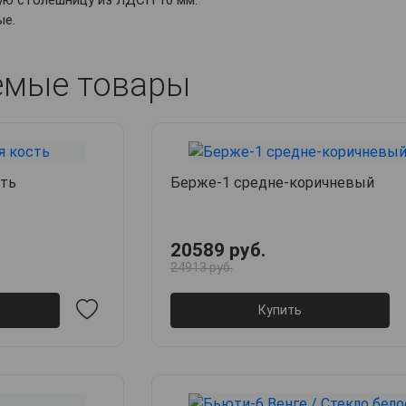
ую столешницу из ЛДСП 16 мм.
ые.
емые товары
сть
Берже-1 средне-коричневый
20589 руб.
24913 руб.
Купить