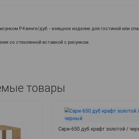
исунком Р4 венге/дуб - изящное изделие для гостиной или сп
няя со стеклянной вставкой с рисунком.
емые товары
Сари-650 дуб крафт золотой / че