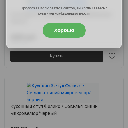
Продолжая пользоваться сайтом, вы соглашаетесь с
политикой конфиденциальности.
Стул Соренто / Джеффри, синий микровелюр/
черный
Хорошо
4589 руб.
5553 руб.
Купить
Кухонный стул Феликс / Севилья, синий
микровелюр/черный