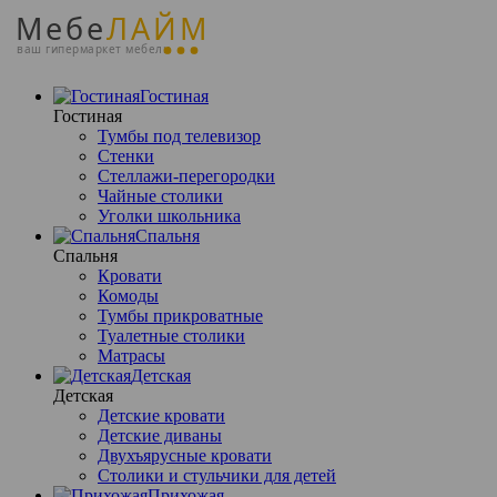
Мебе
ЛАЙМ
ваш гипермаркет мебели
Гостиная
Гостиная
Тумбы под телевизор
Стенки
Стеллажи-перегородки
Чайные столики
Уголки школьника
Спальня
Спальня
Кровати
Комоды
Тумбы прикроватные
Туалетные столики
Матрасы
Детская
Детская
Детские кровати
Детские диваны
Двухъярусные кровати
Столики и стульчики для детей
Прихожая