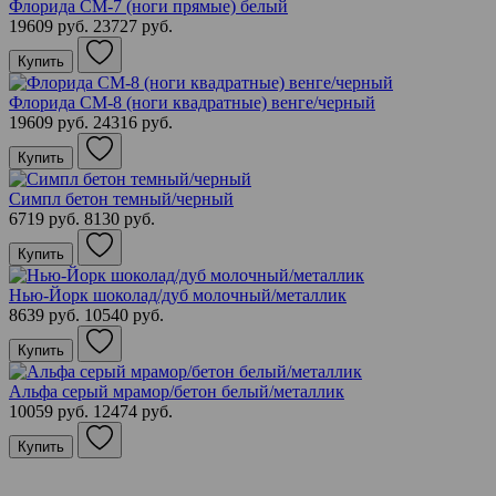
Флорида СМ-7 (ноги прямые) белый
19609 руб.
23727 руб.
Купить
Флорида СМ-8 (ноги квадратные) венге/черный
19609 руб.
24316 руб.
Купить
Симпл бетон темный/черный
6719 руб.
8130 руб.
Купить
Нью-Йорк шоколад/дуб молочный/металлик
8639 руб.
10540 руб.
Купить
Альфа серый мрамор/бетон белый/металлик
10059 руб.
12474 руб.
Купить