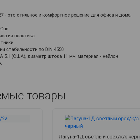
27 - это стильное и комфортное решение для офиса и дома.
pGun
ина из пластика
отники
рии стабильности по DIN 4550
A 5.1 (США), диаметр штока 11 мм, материал - нейлон
.
емые товары
Лагуна-1Д светлый орех/к/з чер