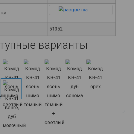
тка
51352
тупные варианты