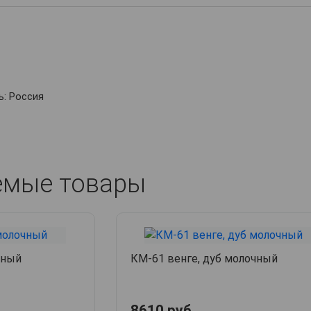
: Россия
емые товары
чный
КМ-61 венге, дуб молочный
8610 руб.