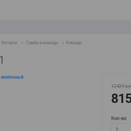
Каталог
Тумбы и комоды
Комоды
1
12429 ру
815
Кол-во