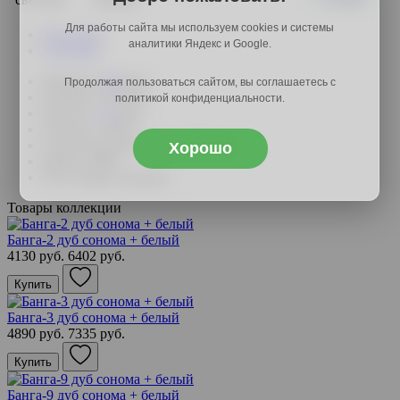
Для работы сайта мы используем cookies и системы
Описание
аналитики Яндекс и Google.
Доставка
Ширина:
698
мм.;
Продолжая пользоваться сайтом, вы соглашаетесь с
Глубина: 326 мм.;
политикой конфиденциальности.
Высота:
734
мм.;
Артикул: 56011
Страна-производитель: Россия
Хорошо
Бренд: ЗМФ
Тип товара: Комоды
Товары коллекции
Банга-2 дуб сонома + белый
4130 руб.
6402 руб.
Купить
Банга-3 дуб сонома + белый
4890 руб.
7335 руб.
Купить
Банга-9 дуб сонома + белый