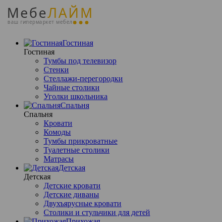
Мебе
ЛАЙМ
ваш гипермаркет мебели
Гостиная
Гостиная
Тумбы под телевизор
Стенки
Стеллажи-перегородки
Чайные столики
Уголки школьника
Спальня
Спальня
Кровати
Комоды
Тумбы прикроватные
Туалетные столики
Матрасы
Детская
Детская
Детские кровати
Детские диваны
Двухъярусные кровати
Столики и стульчики для детей
Прихожая