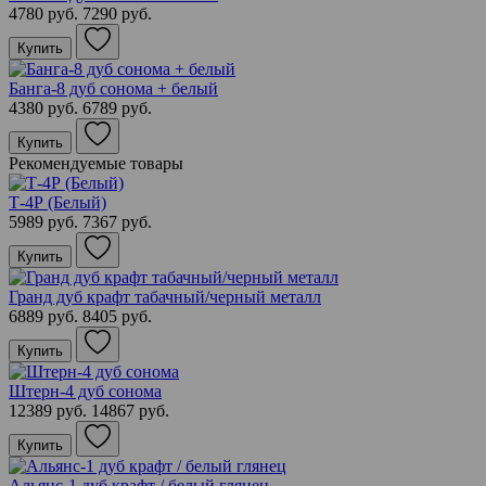
4780 руб.
7290 руб.
Купить
Банга-8 дуб сонома + белый
4380 руб.
6789 руб.
Купить
Рекомендуемые товары
Т-4Р (Белый)
5989 руб.
7367 руб.
Купить
Гранд дуб крафт табачный/черный металл
6889 руб.
8405 руб.
Купить
Штерн-4 дуб сонома
12389 руб.
14867 руб.
Купить
Альянс-1 дуб крафт / белый глянец