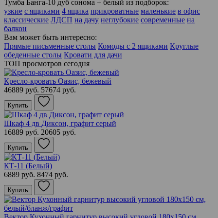
Тумба Банга-10 дуб сонома + белый из подборок:
узкие
с ящиками
4 ящика
прикроватные
маленькие
в офис
классические
ЛДСП
на дачу
неглубокие
современные
на
балкон
Вам может быть интересно:
Прямые письменные столы
Комоды с 2 ящиками
Круглые
обеденные столы
Кровати для дачи
ТОП просмотров сегодня
Кресло-кровать Оазис, бежевый
46889 руб.
57674 руб.
Купить
Шкаф 4 дв Диксон, графит серый
16889 руб.
20605 руб.
Купить
КТ-11 (Белый)
6889 руб.
8474 руб.
Купить
Вектор Кухонный гарнитур высокий угловой 180х150 см,