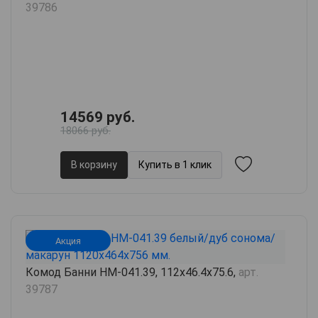
39786
14569 руб.
18066 руб.
В корзину
Купить в 1 клик
Акция
Комод Банни НМ-041.39, 112х46.4х75.6,
арт.
39787