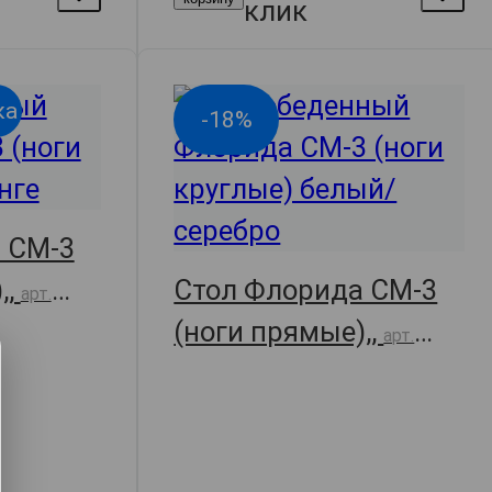
клик
ка
-18%
 СМ-3
,,
Стол Флорида СМ-3
арт.
(ноги прямые),,
арт.
30301