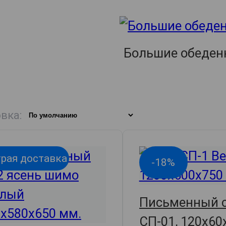
Большие обеден
вка:
рая доставка
-18%
Письменный 
СП-01, 120х60