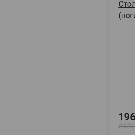
Сто
(ног
арт. 30
196
2372