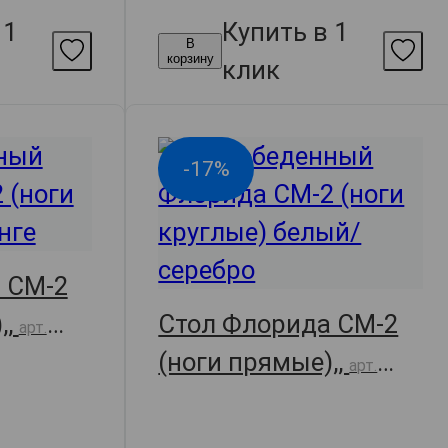
 1
Купить в 1
В
корзину
клик
-17%
 СМ-2
,,
Стол Флорида СМ-2
арт.
(ноги прямые),,
арт.
30290