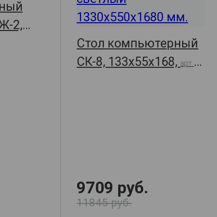
ьный
Ж-2,
Стол компьютерный
 21382
СК-8, 133х55х168,
арт.
23014
9709 руб.
11845 руб.