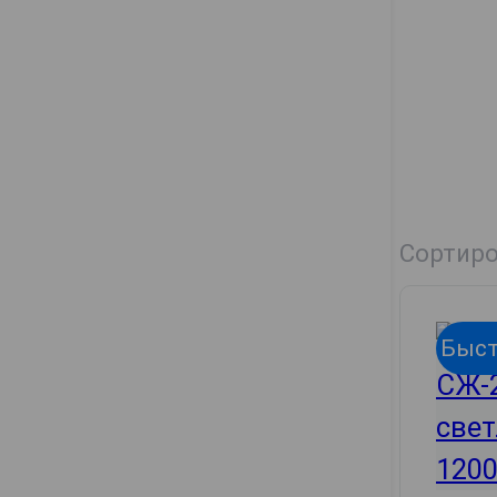
Сортиро
Быст