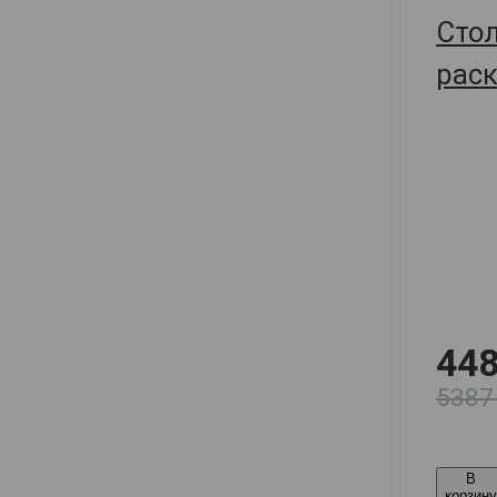
Сто
раск
120х
448
5387
В
корзин