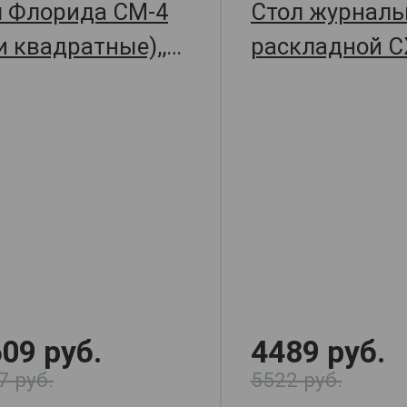
л Флорида СМ-4
Стол журнал
и квадратные),,
раскладной С
120х58х65,
310
арт.
09 руб.
4489 руб.
7 руб.
5522 руб.