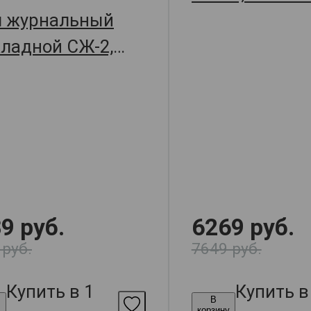
л журнальный
23032
ладной СЖ-2,
58х65,
арт. 21384
9 руб.
6269 руб.
 руб.
7649 руб.
Купить в 1
Купить в
В
у
корзину