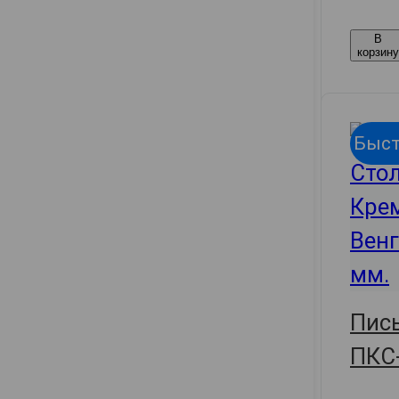
В
корзин
Быст
Пис
ПКС-
127.