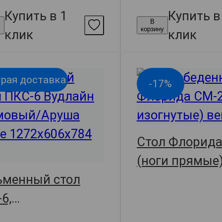
Купить в 1
Купить в
В
у
корзину
клик
клик
рая доставка
-17%
Стол Флорида
(ноги прямые)
ьменный стол
30285
6,
2х60.6х78.4,
арт.