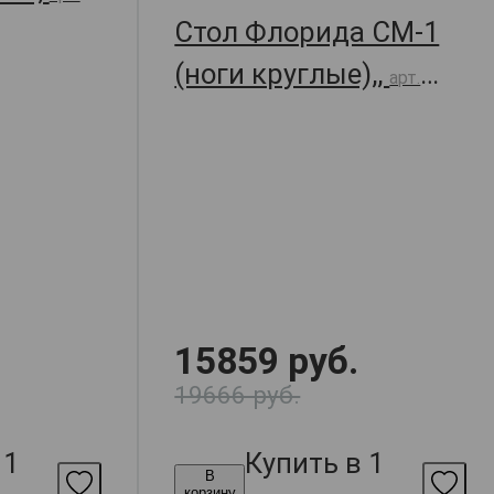
Стол Флорида СМ-1
(ноги круглые),,
арт.
30264
15859 руб.
19666 руб.
 1
Купить в 1
В
корзину