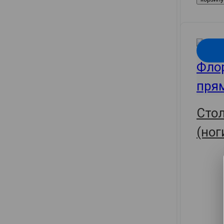
Сто
(ног
30287