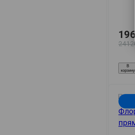
196
2412
В
корзин