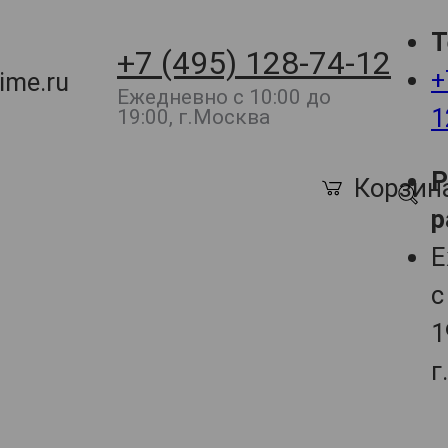
Т
+7 (495) 128-74-12
+
ime.ru
Ежедневно с 10:00 до
1
19:00, г.Москва
Корзин
р
Е
с
1
г