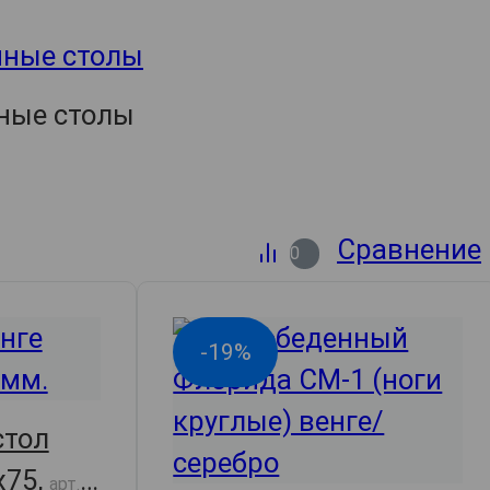
ные столы
Сравнение
0
-19%
стол
х75,
арт.