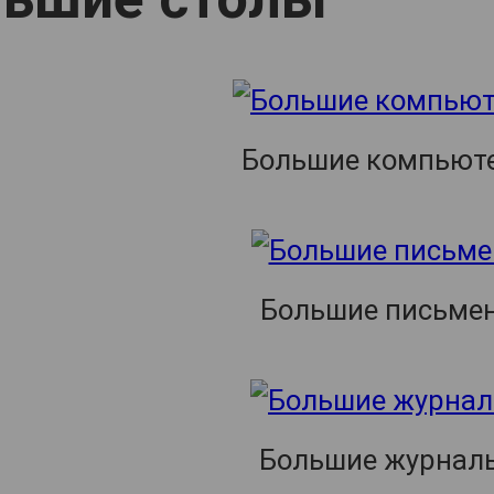
е
ья
афы
е
кафы
ие
Большие компьют
оватные
лки
толики
Большие письме
ие
ачи
е кресла
Большие журнал