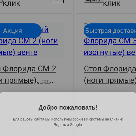
клик
клик
Акция
Быстрая достав
л Флорида СМ-2
Стол Флорида
и прямые),,
(ноги прямые)
арт.
30296
Добро пожаловать!
Для работы сайта мы используем cookies и системы аналитики
Яндекс и Google.