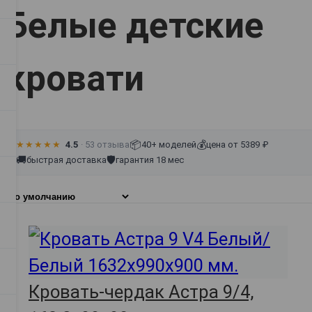
Белые детские
кровати
📦
💰
★★★★★
4.5
· 53 отзыва
40+ моделей
цена от 5389 ₽
🚚
🛡
быстрая доставка
гарантия 18 мес
Кровать-чердак Астра 9/4,