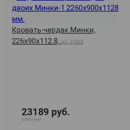
Кровать-чердак Минки,
226х90х112.8,
арт. 37638
23189 руб.
27827 руб.