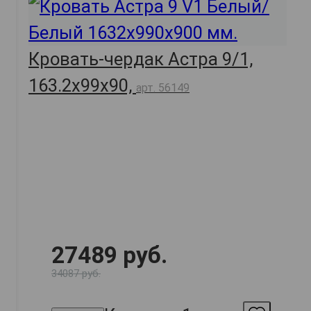
Кровать-чердак Астра 9/1,
163.2х99х90,
арт. 56149
27489 руб.
34087 руб.