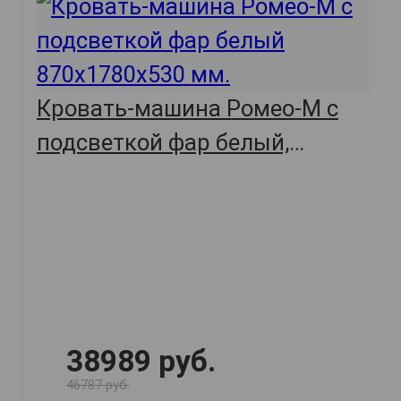
Кровать-машина Ромео-М с
подсветкой фар белый,
87х178х53,
арт. 45266
38989 руб.
46787 руб.