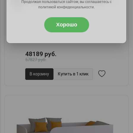
Кровать-машина Динамик-М, 100х206х55,
арт.
Продолжая пользоваться сайтом, вы соглашаетесь с
политикой конфиденциальности.
45282
Хорошо
48189 руб.
57827 руб.
В корзину
Купить в 1 клик