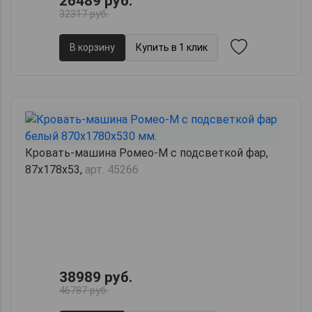
26489 руб.
32317 руб.
В корзину
Купить в 1 клик
Кровать-машина Ромео-М с подсветкой фар,
87х178х53,
арт. 45266
38989 руб.
46787 руб.