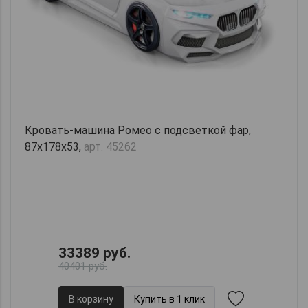
Кровать-машина Ромео с подсветкой фар,
87х178х53,
арт. 45262
33389 руб.
40401 руб.
В корзину
Купить в 1 клик