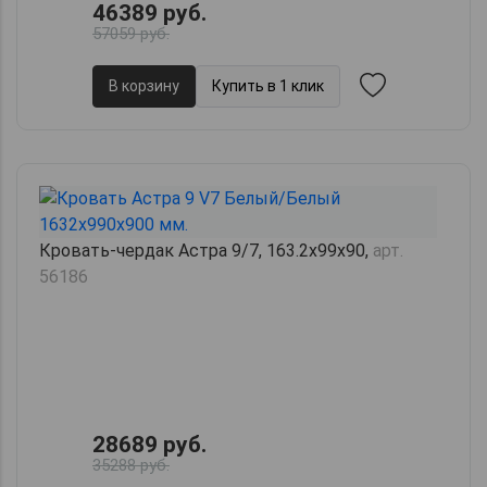
46389 руб.
57059 руб.
В корзину
Купить в 1 клик
Кровать-чердак Астра 9/7, 163.2х99х90,
арт.
56186
28689 руб.
35288 руб.