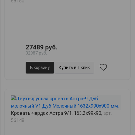
56150
27489 руб.
32987 руб.
В корзину
Купить в 1 клик
Кровать-чердак Астра 9/1, 163.2х99х90,
арт.
56148