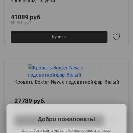
спойлером, голубой
41089 руб.
50951 руб.
Купить
Кровать Boxter-New, с подсветкой фар, белый
27789 руб.
34181 руб.
Добро пожаловать!
Купить
Для работы сайта мы используем cookies и системы