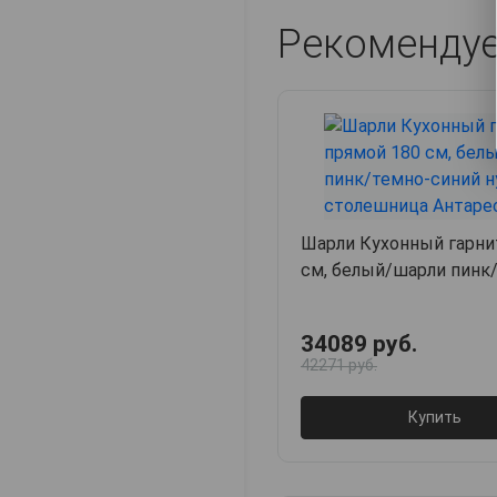
Рекоменду
Шарли Кухонный гарни
см, белый/шарли пинк
нубук/столешница Ант
34089 руб.
42271 руб.
Купить