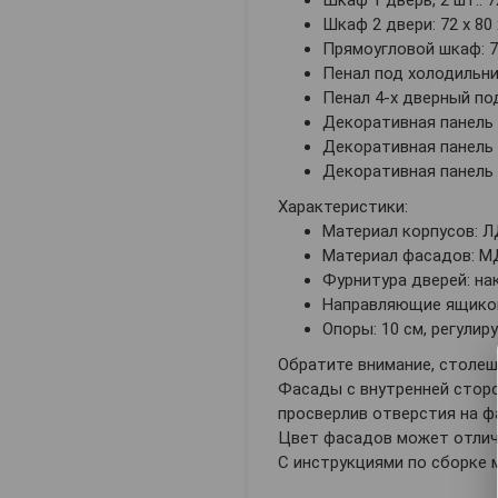
Шкаф 1 дверь, 2 шт.: 72
Шкаф 2 двери: 72 х 80 
Прямоугловой шкаф: 72 
Пенал под холодильник:
Пенал 4-х дверный под 
Декоративная панель дл
Декоративная панель дл
Декоративная панель дл
Характеристики:
Материал корпусов: Л
Материал фасадов: МД
Фурнитура дверей: на
Направляющие ящиков
Опоры: 10 см, регулир
Обратите внимание, столешн
Фасады с внутренней сторо
просверлив отверстия на ф
Цвет фасадов может отлича
С инструкциями по сборке 