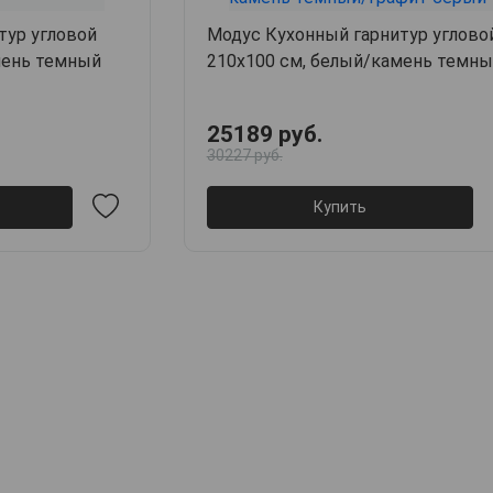
тур угловой
Модус Кухонный гарнитур углово
мень темный
210х100 см, белый/камень темны
графит серый
25189 руб.
30227 руб.
Купить