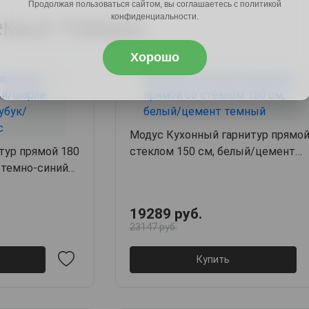
Продолжая пользоваться сайтом, вы соглашаетесь с политикой
конфиденциальности.
емые товары
Хорошо
Модус Кухонный гарнитур прямой
тур прямой 180
стеклом 150 см, белый/цемент
/темно-синий
темный
арес
19289 руб.
23147 руб.
Купить