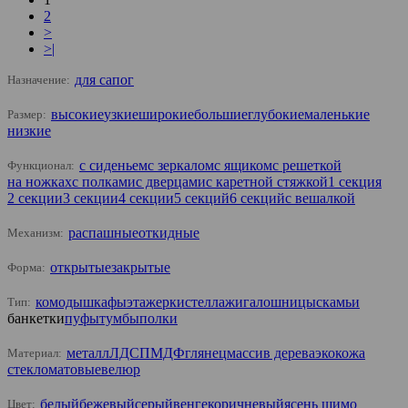
2
>
>|
для сапог
Назначение:
высокие
узкие
широкие
большие
глубокие
маленькие
Размер:
низкие
с сиденьем
с зеркалом
с ящиком
с решеткой
Функционал:
на ножках
с полками
с дверцами
с каретной стяжкой
1 секция
2 секции
3 секции
4 секции
5 секций
6 секций
с вешалкой
распашные
откидные
Механизм:
открытые
закрытые
Форма:
комоды
шкафы
этажерки
стеллажи
галошницы
скамьи
Тип:
банкетки
пуфы
тумбы
полки
металл
ЛДСП
МДФ
глянец
массив дерева
экокожа
Материал:
стекло
матовые
велюр
белый
бежевый
серый
венге
коричневый
ясень шимо
Цвет: