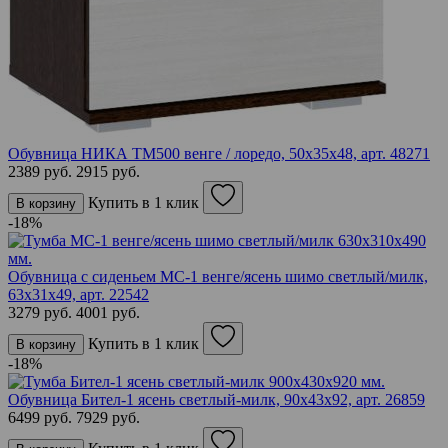
Обувница НИКА ТМ500 венге / лоредо, 50х35х48,
арт. 48271
2389 руб.
2915 руб.
Купить в 1 клик
В корзину
-18%
Обувница с сиденьем МС-1 венге/ясень шимо светлый/милк,
63х31х49,
арт. 22542
3279 руб.
4001 руб.
Купить в 1 клик
В корзину
-18%
Обувница Бител-1 ясень светлый-милк, 90х43х92,
арт. 26859
6499 руб.
7929 руб.