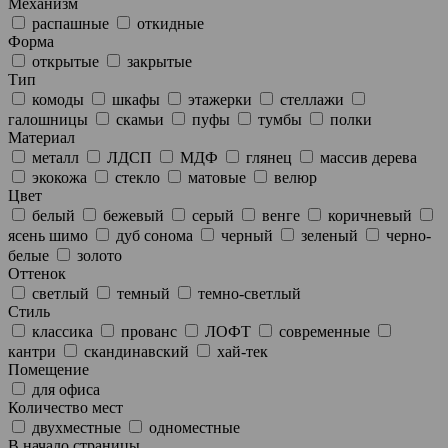
Механизм
распашные
откидные
Форма
открытые
закрытые
Тип
комоды
шкафы
этажерки
стеллажи
галошницы
скамьи
пуфы
тумбы
полки
Материал
металл
ЛДСП
МДФ
глянец
массив дерева
экокожа
стекло
матовые
велюр
Цвет
белый
бежевый
серый
венге
коричневый
ясень шимо
дуб сонома
черный
зеленый
черно-
белые
золото
Оттенок
светлый
темный
темно-светлый
Стиль
классика
прованс
ЛОФТ
современные
кантри
скандинавский
хай-тек
Помещение
для офиса
Количество мест
двухместные
одноместные
В начало страницы