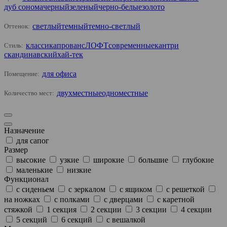
дуб сонома
черный
зеленый
черно-белые
золото
светлый
темный
темно-светлый
Оттенок:
классика
прованс
ЛОФТ
современные
кантри
Стиль:
скандинавский
хай-тек
для офиса
Помещение:
двухместные
одноместные
Количество мест:
Назначение
для сапог
Размер
высокие
узкие
широкие
большие
глубокие
маленькие
низкие
Функционал
с сиденьем
с зеркалом
с ящиком
с решеткой
на ножках
с полками
с дверцами
с каретной
стяжкой
1 секция
2 секции
3 секции
4 секции
5 секций
6 секций
с вешалкой