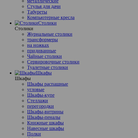
металлические
Стулья для дачи
Табуреты
Компьютерные кресла
Столики
Столики
Журнальные столики
трансформеры
на ножках
придиванные
Чайные столики
Сервировочные столики
Туалетные столики
Шкафы
Шкафы
Шкафы распашные
угловые
Шкафы-купе
Стеллажи
перегородки
Шкафы-витрины
Шкафы-пеналы
Книжные шкафы
Навесные шкафы
Полки