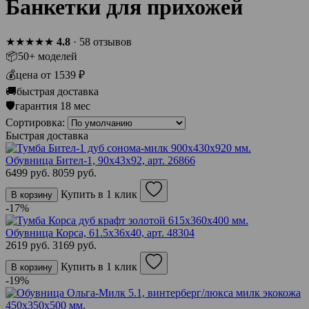
Банкетки для прихожей
★★★★★
4.8
· 58 отзывов
📦
50+ моделей
💰
цена от 1539 ₽
🚚
быстрая доставка
🛡
гарантия 18 мес
Сортировка:
Быстрая доставка
Обувница Бител-1, 90х43х92,
арт. 26866
6499 руб.
8059 руб.
Купить в 1 клик
В корзину
-17%
Обувница Корса, 61.5х36х40,
арт. 48304
2619 руб.
3169 руб.
Купить в 1 клик
В корзину
-19%