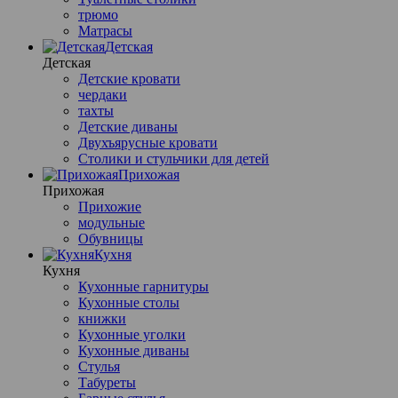
трюмо
Матрасы
Детская
Детская
Детские кровати
чердаки
тахты
Детские диваны
Двухъярусные кровати
Столики и стульчики для детей
Прихожая
Прихожая
Прихожие
модульные
Обувницы
Кухня
Кухня
Кухонные гарнитуры
Кухонные столы
книжки
Кухонные уголки
Кухонные диваны
Стулья
Табуреты