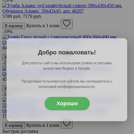
-19%
Обувница Альянс, 59х43х45,
арт. 48207
5789 руб.
7179 руб.
Купить в 1 клик
В корзину
-19%
Обувница Глосс, 80х36х49,
арт. 42354
8489 руб.
10527 руб.
Добро пожаловать!
Купить в 1 клик
В корзину
-17%
Для работы сайта мы используем cookies и системы
аналитики Яндекс и Google.
Обувница ТП-1, 60х28.7х48,
арт. 38416
4589 руб.
5553 руб.
Продолжая пользоваться сайтом, вы соглашаетесь с
политикой конфиденциальности.
Купить в 1 клик
В корзину
-18%
Хорошо
Обувница Симпл НМ-013.21, 55х35х44,
арт. 39880
1539 руб.
1878 руб.
Купить в 1 клик
В корзину
Быстрая доставка