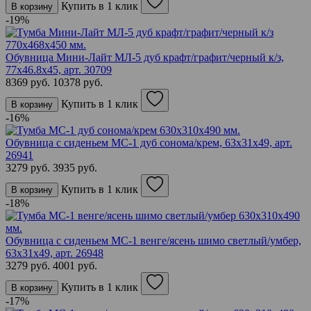
Купить в 1 клик
В корзину
-19%
Обувница Мини-Лайт МЛ-5 дуб крафт/графит/черный к/з,
77х46.8х45,
арт. 30709
8369 руб.
10378 руб.
Купить в 1 клик
В корзину
-16%
Обувница с сиденьем МС-1 дуб сонома/крем, 63х31х49,
арт.
26941
3279 руб.
3935 руб.
Купить в 1 клик
В корзину
-18%
Обувница с сиденьем МС-1 венге/ясень шимо светлый/умбер,
63х31х49,
арт. 26948
3279 руб.
4001 руб.
Купить в 1 клик
В корзину
-17%