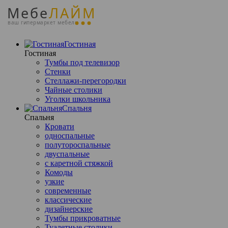
Мебе
ЛАЙМ
ваш гипермаркет мебели
Гостиная
Гостиная
Тумбы под телевизор
Стенки
Стеллажи-перегородки
Чайные столики
Уголки школьника
Спальня
Спальня
Кровати
односпальные
полутороспальные
двуспальные
с каретной стяжкой
Комоды
узкие
современные
классические
дизайнерские
Тумбы прикроватные
Туалетные столики