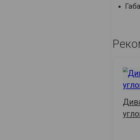
Габа
Реко
Див
угло