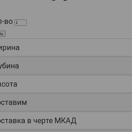
л-во
ть
ирина
убина
сота
ставим
ставка в черте МКАД