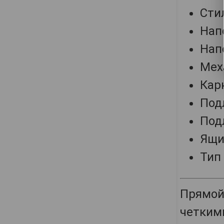
Сти
Нап
Нап
Мех
Кар
Под
Под
Ящик
Тип
Прямой
четким