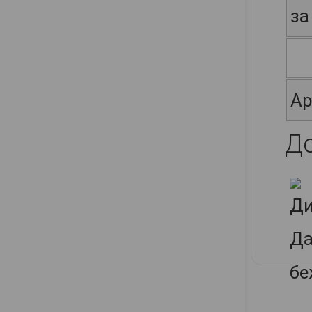
за
Ар
Д