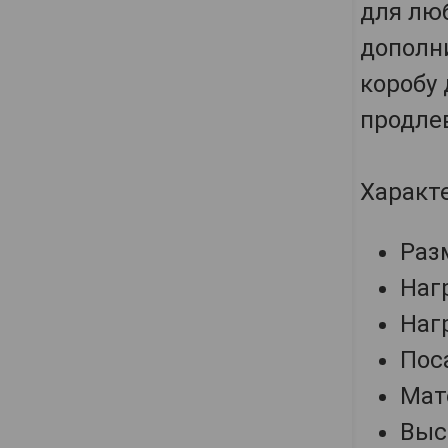
для лю
дополн
коробу
продле
Характ
Раз
Нагр
Нагр
Поса
Мат
Выс