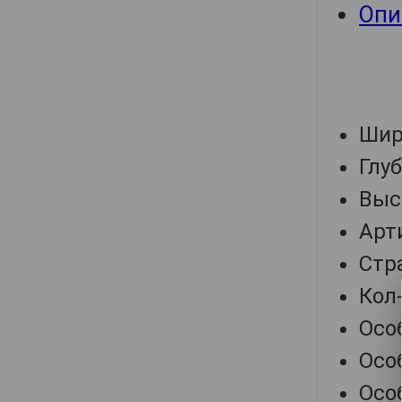
Опи
Шир
Глу
Выс
Арт
Стр
Кол-
Осо
Осо
Осо