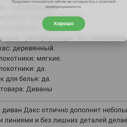
Продолжая пользоваться сайтом, вы соглашаетесь с политикой
ль: современный.
конфиденциальности.
олнение: пенополиуретан.
Хорошо
олнение: без пружин.
анизм трансформации: без механизма
кас: деревянный.
локотники: мягкие.
локотники: да.
 для белья: да.
 товара: Диваны
 диван Дакс отлично дополнит неболь
и линиями и без лишних деталей дел