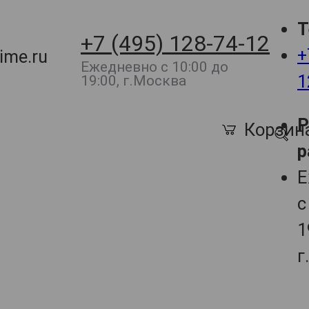
Т
+7 (495) 128-74-12
+
ime.ru
Ежедневно с 10:00 до
1
19:00, г.Москва
Корзин
р
Е
с
1
г