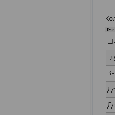
Ко
Купи
Ш
Гл
Вы
До
До