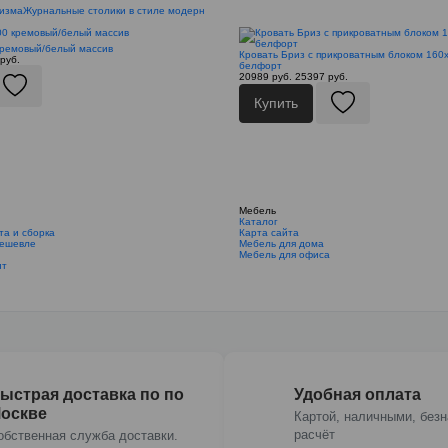
низма
Журнальные столики в стиле модерн
кремовый/белый массив
Кровать Бриз с прикроватным блоком 160х
руб.
белфорт
20989 руб.
25397 руб.
Купить
Мебель
Каталог
та и сборка
Карта сайта
дешевле
Мебель для дома
Мебель для офиса
ит
ыстрая доставка по по
Удобная оплата
оскве
Картой, наличными, без
расчёт
обственная служба доставки.