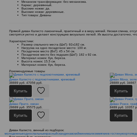
Механизм трансформации: без механизма.
Каркас: деревянный.
Высокие ножки: да.
Высокие ножки: деревянные.
Тип товара: Диваны
Прямой диван Калисто лаконичный, практичный и в меру мягкий. Низкая спинка, от
смотрятся уютно и делают конструкцию визуально легкой. Их высоты достаточно, 
Характеристики:
Размер спального места (ШхГ): 92х182 см.
Нагрузка на одно посадочное место: 100 кг.
Посадочное место (ВхГ): 45 х 54 см.
Посадочное место без подушек (ШхГ): 182 х 92 см.
Материал ножек: бук, береза.
Высота ножек: 15,5 см.
Материал ножек: бук, береза.
Рекомендуемые товары
Диван Калисто с подлокотниками, кремовый
Диван Мона, зел
38889 руб.
47056 руб.
28889 руб.
34667 
Купить
Купить
Диван Прато, океан
Диван Рокси, гра
28689 руб.
35575 руб.
8489 руб.
10357 р
Купить
Купить
Диван Калисто, винный из подборок:
молодежные
односпальные
красный
скандинавский
минимализм
мягкие
в гостиную
ортопед
Вам может быть интересно: