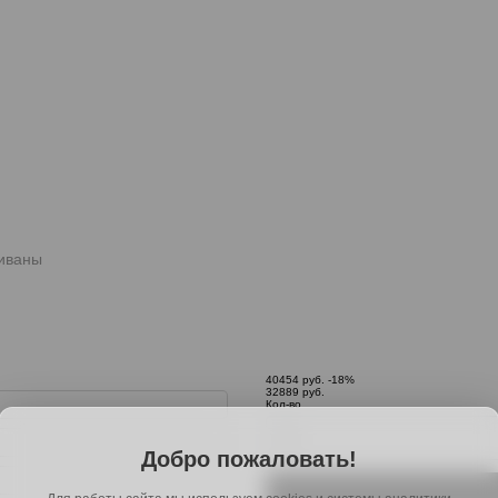
иваны
40454 руб.
-18%
32889 руб.
Кол-во
Добро пожаловать!