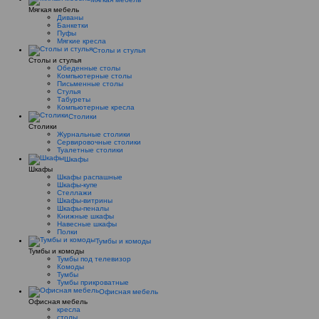
Мягкая мебель
Диваны
Банкетки
Пуфы
Мягкие кресла
Столы и стулья
Столы и стулья
Обеденные столы
Компьютерные столы
Письменные столы
Стулья
Табуреты
Компьютерные кресла
Столики
Столики
Журнальные столики
Сервировочные столики
Туалетные столики
Шкафы
Шкафы
Шкафы распашные
Шкафы-купе
Стеллажи
Шкафы-витрины
Шкафы-пеналы
Книжные шкафы
Навесные шкафы
Полки
Тумбы и комоды
Тумбы и комоды
Тумбы под телевизор
Комоды
Тумбы
Тумбы прикроватные
Офисная мебель
Офисная мебель
кресла
столы