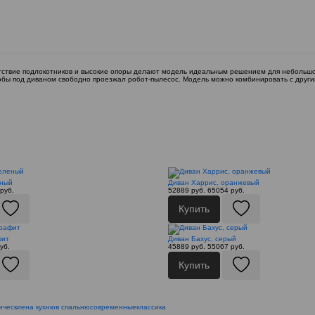
сутствие подлокотников и высокие опоры делают модель идеальным решением для небольш
чтобы под диваном свободно проезжал робот-пылесос. Модель можно комбинировать с друг
еный
Диван Харрис, оранжевый
руб.
52889 руб.
65054 руб.
Купить
фит
Диван Бахус, серый
уб.
45889 руб.
55067 руб.
Купить
ические
на кухню
в спальню
современные
классика