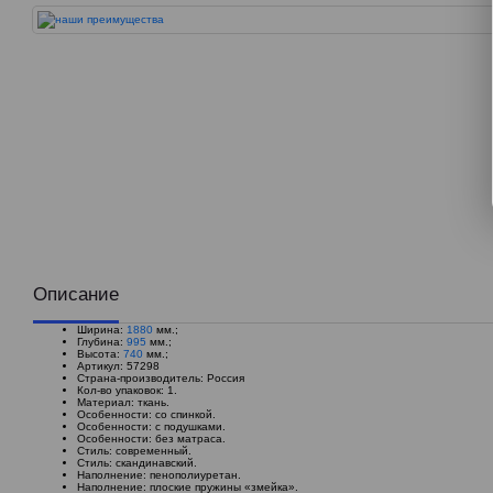
Описание
Ширина:
1880
мм.;
Глубина:
995
мм.;
Высота:
740
мм.;
Артикул: 57298
Страна-производитель: Россия
Кол-во упаковок: 1.
Материал: ткань.
Особенности: со спинкой.
Особенности: с подушками.
Особенности: без матраса.
Стиль: современный.
Стиль: скандинавский.
Наполнение: пенополиуретан.
Наполнение: плоские пружины «змейка».