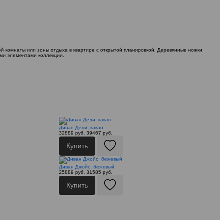
ой комнаты или зоны отдыха в квартире с открытой планировкой. Деревянные ножки
ими элементами коллекции.
Диван Дели, какао
32889 руб.
39467 руб.
Купить
Диван Джойс, бежевый
25889 руб.
31585 руб.
Купить