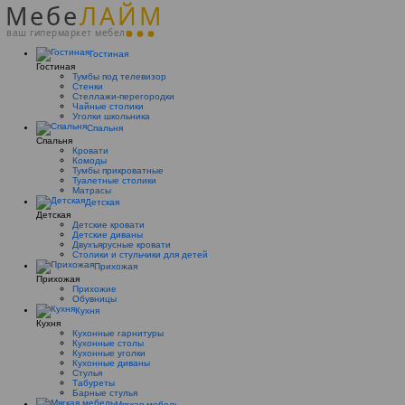
Мебе
ЛАЙМ
ваш гипермаркет мебели
Гостиная
Гостиная
Тумбы под телевизор
Стенки
Стеллажи-перегородки
Чайные столики
Уголки школьника
Спальня
Спальня
Кровати
Комоды
Тумбы прикроватные
Туалетные столики
Матрасы
Детская
Детская
Детские кровати
Детские диваны
Двухъярусные кровати
Столики и стульчики для детей
Прихожая
Прихожая
Прихожие
Обувницы
Кухня
Кухня
Кухонные гарнитуры
Кухонные столы
Кухонные уголки
Кухонные диваны
Стулья
Табуреты
Барные стулья
Мягкая мебель