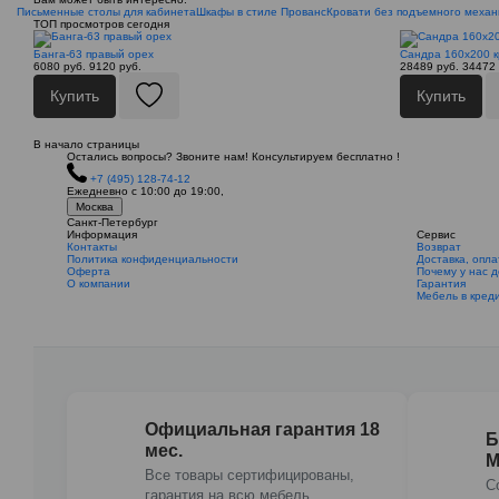
Письменные столы для кабинета
Шкафы в стиле Прованс
Кровати без подъемного меха
ТОП просмотров сегодня
Банга-63 правый орех
Сандра 160х200 
6080 руб.
9120 руб.
28489 руб.
34472 
Купить
Купить
В начало страницы
Остались вопросы? Звоните нам! Консультируем бесплатно !
+7 (495) 128-74-12
Ежедневно с 10:00 до 19:00,
Москва
Санкт-Петербург
Информация
Сервис
Контакты
Возврат
Политика конфиденциальности
Доставка, опла
Оферта
Почему у нас 
О компании
Гарантия
Мебель в кред
Официальная гарантия 18
Б
мес.
М
Все товары сертифицированы,
С
гарантия на всю мебель