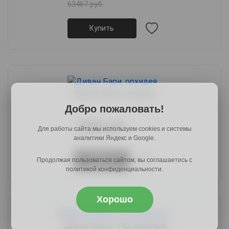
63467 руб.
Купить
Диван Бари, орхидея
Добро пожаловать!
17889 руб.
Для работы сайта мы используем cookies и системы
22004 руб.
аналитики Яндекс и Google.
Купить
Продолжая пользоваться сайтом, вы соглашаетесь с
политикой конфиденциальности.
Хорошо
Диван Оазис 140, зеленый