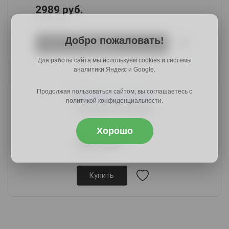
2989 руб.
3587 руб.
Добро пожаловать!
Купить
Для работы сайта мы используем cookies и системы
аналитики Яндекс и Google.
Продолжая пользоваться сайтом, вы соглашаетесь с
политикой конфиденциальности.
Пуф Арни, капучино
Хорошо
3189 руб.
3891 руб.
Купить