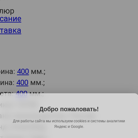
сание
тавка
ина:
400
мм.;
бина:
400
мм.;
ота:
400
мм.;
икул: 55780
Добро пожаловать!
ана-производитель: Россия
Для работы сайта мы используем cookies и системы аналитики
нд: DreamBag
Яндекс и Google.