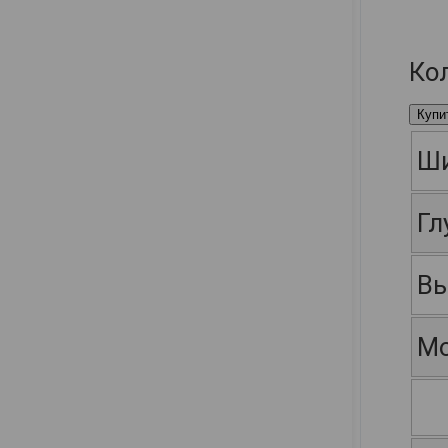
Ко
Купи
Ш
Гл
Вы
Мо