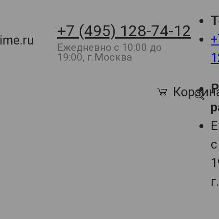
Т
+7 (495) 128-74-12
+
ime.ru
Ежедневно с 10:00 до
1
19:00, г.Москва
Корзин
р
Е
с
1
г