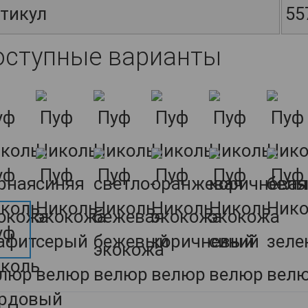
тикул
55
оступные варианты