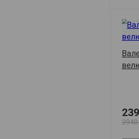
Вал
вел
239
2940