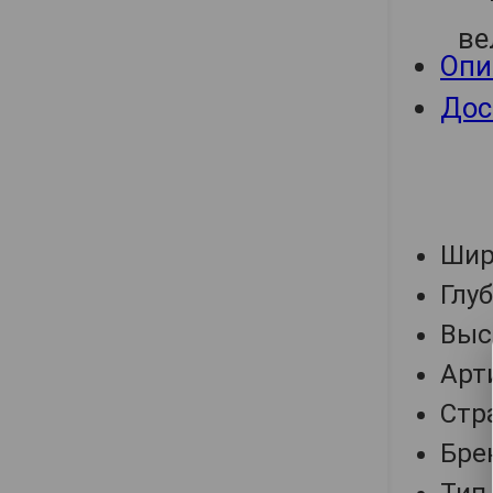
Опи
Дос
Шир
Глу
Выс
Арт
Стр
Бре