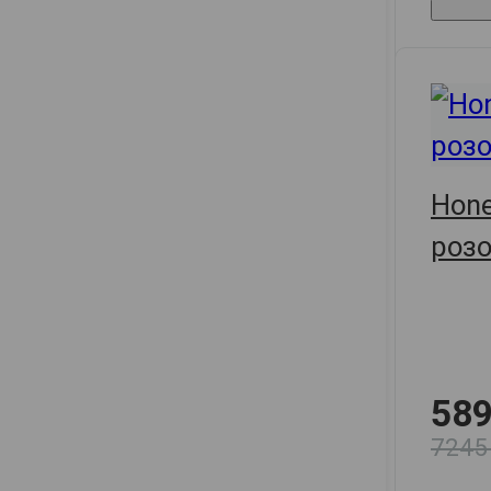
Hon
роз
589
7245