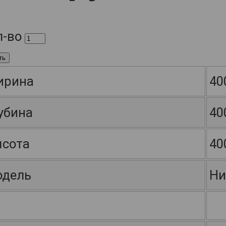
л-во
ть
ирина
40
убина
40
сота
40
дель
Ни