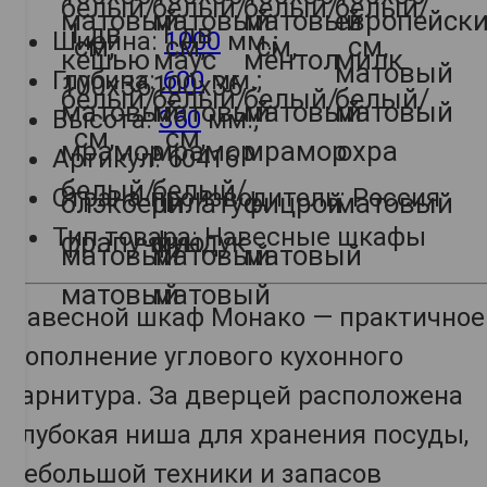
Ширина:
1000
мм.;
Глубина:
600
мм.;
Высота:
360
мм.;
Артикул: 60416
Страна-производитель: Россия
Тип товара: Навесные шкафы
Навесной шкаф Монако — практичное
дополнение углового кухонного
гарнитура. За дверцей расположена
глубокая ниша для хранения посуды,
небольшой техники и запасов