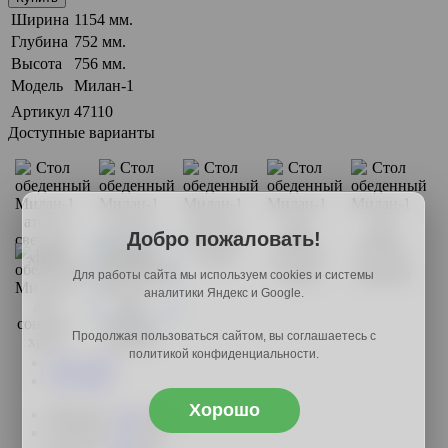
Ширина
1154 мм.
Глубина
752 мм.
Высота
756 мм.
Модель
Милан-1
Артикул
47110
Доступные варианты
Добро пожаловать!
Для работы сайта мы используем cookies и системы
аналитики Яндекс и Google.
Продолжая пользоваться сайтом, вы соглашаетесь с
политикой конфиденциальности.
Описание
Доставка
Хорошо
Ширина:
1154
мм.;
Глубина:
752
мм.;