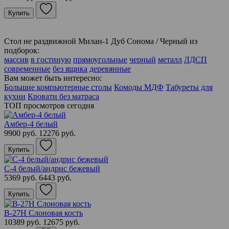
Купить
Стол не раздвижной Милан-1 Дуб Сонома / Черный из
подборок:
массив
в гостиную
прямоугольные
черный
металл
ЛДСП
современные
без ящика
деревянные
Вам может быть интересно:
Большие компьютерные столы
Комоды МДФ
Табуреты для
кухни
Кровати без матраса
ТОП просмотров сегодня
Амбер-4 белый
9900 руб.
12276 руб.
Купить
С-4 белый/андрис бежевый
5369 руб.
6443 руб.
Купить
В-27Н Слоновая кость
10389 руб.
12675 руб.