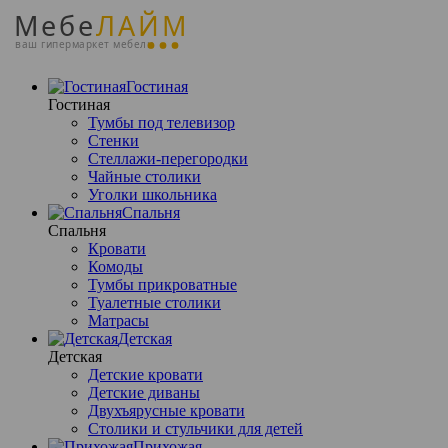
Мебе
ЛАЙМ
ваш гипермаркет мебели
Гостиная
Гостиная
Тумбы под телевизор
Стенки
Стеллажи-перегородки
Чайные столики
Уголки школьника
Спальня
Спальня
Кровати
Комоды
Тумбы прикроватные
Туалетные столики
Матрасы
Детская
Детская
Детские кровати
Детские диваны
Двухъярусные кровати
Столики и стульчики для детей
Прихожая