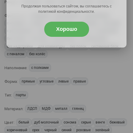
Размер:
маленькие
узкие
большие
высокие
длинные
Продолжая пользоваться сайтом, вы соглашаетесь с
политикой конфиденциальности.
Функционал:
с ящиками
однотумбовые
двухтумбовые
с ножками
с тумбой
с надстройкой
с дверцами
без тумбы
Хорошо
с регулировкой
трансформеры
со стеллажом
с колесиками
без ящиков
без ножек
для принтера
со шкафчиками
без надстройки
для клавиатуры
без полок
системный блок
с пеналом
без колёс
Наполнение:
с полками
Форма:
прямые
угловые
левые
правые
Тип:
парты
Материал:
ЛДСП
МДФ
металл
глянец
Цвет:
белый
дуб молочный
сонома
серые
венге
бежевый
коричневый
орех
черный
синий
розовые
зелёный