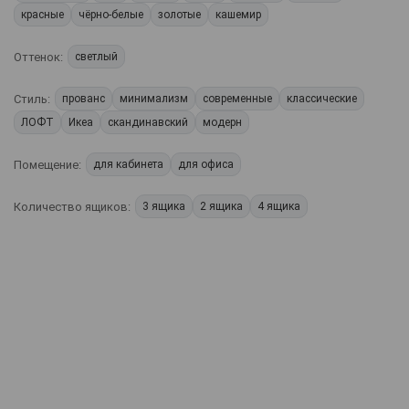
красные
чёрно-белые
золотые
кашемир
Оттенок:
светлый
Стиль:
прованс
минимализм
современные
классические
ЛОФТ
Икеа
скандинавский
модерн
Помещение:
для кабинета
для офиса
Количество ящиков:
3 ящика
2 ящика
4 ящика