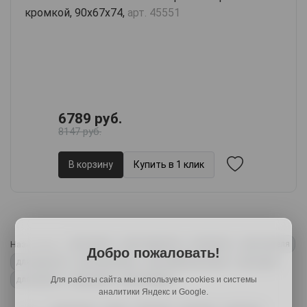
кромкой, 90х67х74,
арт. 45551
6789 руб.
8147 руб.
В корзину
Купить в 1 клик
Назначение:
для двоих
для подростка
на балкон
для учителя
Добро пожаловать!
для девочки
для школьника
для первоклассника
для дома
Для работы сайта мы используем cookies и системы
для работы
для детей
для спальни
аналитики Яндекс и Google.