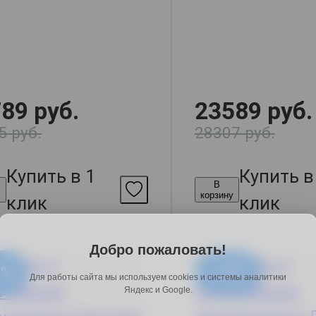
89 руб.
23589 руб.
5 руб.
28307 руб.
Купить в 1
Купить в
В
у
корзину
клик
клик
Добро пожаловать!
8%
-16%
Для работы сайта мы используем cookies и системы аналитики
Яндекс и Google.