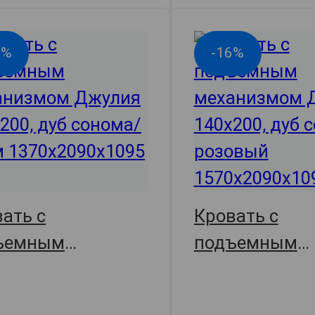
7%
-16%
ать с
Кровать с
ъемным
подъемным
анизмом Джулия,
механизмом 
209х109.5,
157х209х109.5
арт. 67014