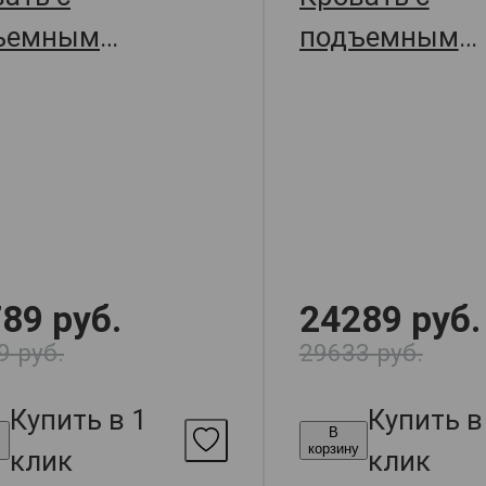
ъемным
подъемным
анизмом Джулия,
механизмом 
209х109.5,
177х209х109.5
арт. 63232
89 руб.
24289 руб.
9 руб.
29633 руб.
Купить в 1
Купить в
В
у
корзину
клик
клик