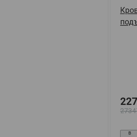
Кров
под
мех
137х
227
2734
В