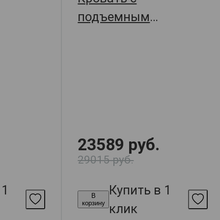
подъемным
Джулия,
механизмом Джулия,
,
157х209х109.5,
арт. 66261
арт. 67013
23589 руб.
29015 руб.
 1
Купить в 1
В
корзину
клик