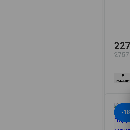
227
2757
В
корзин
-1