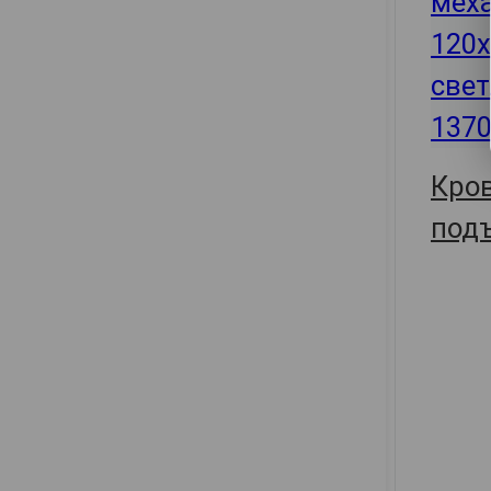
Кров
под
мех
137х