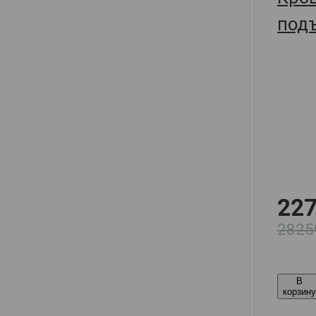
под
мех
137х
227
2825
В
корзин