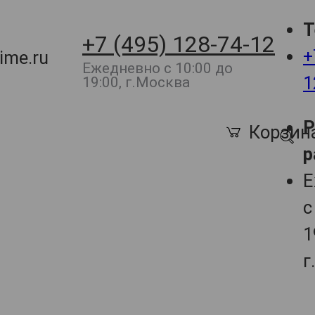
Т
+7 (495) 128-74-12
+
ime.ru
Ежедневно с 10:00 до
1
19:00, г.Москва
Корзин
р
Е
с
1
г