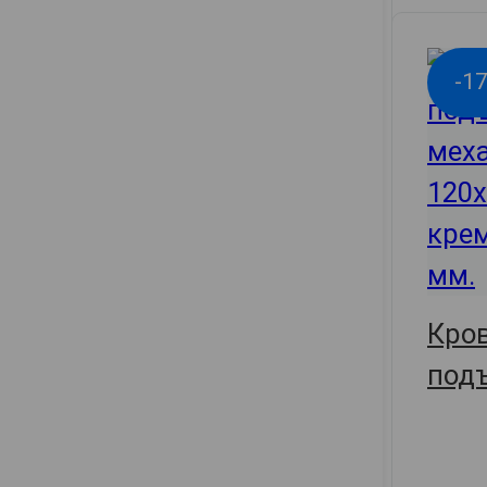
-1
Кров
под
мех
137х