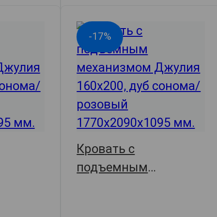
-17%
Кровать с
подъемным
Джулия,
механизмом Джулия,
,
177х209х109.5,
арт. 67015
арт. 67016