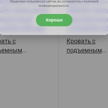
Продолжая пользоваться сайтом, вы соглашаетесь с политикой
конфиденциальности.
Хорошо
ать с
Кровать с
ъемным
подъемным
анизмом Джулия,
механизмом 
209х109.5,
177х209х109.5
арт. 67017