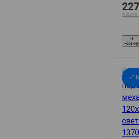
227
2803
В
корзин
-1