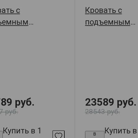
ать с
Кровать с
ъемным
подъемным
анизмом Джулия,
механизмом 
209х109.5,
157х209х109.5
арт. 69345
89 руб.
23589 руб.
7 руб.
28543 руб.
Купить в 1
Купить в
В