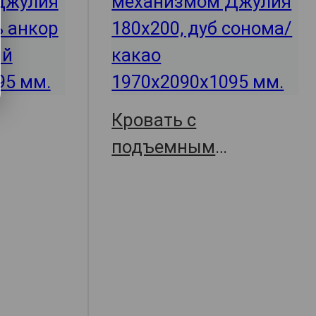
Кровать с
подъемным
Джулия,
механизмом Джулия,
,
197х209х109.5,
арт. 67018
арт. 69343