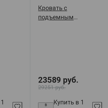
Кровать с
подъемным
Джулия,
механизмом Джулия,
,
157х209х109.5,
арт. 69346
арт. 69347
23589 руб.
29251 руб.
 1
Купить в 1
В