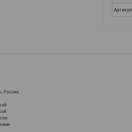
Артикул
: Россия
кой.
кой.
сом.
ками.