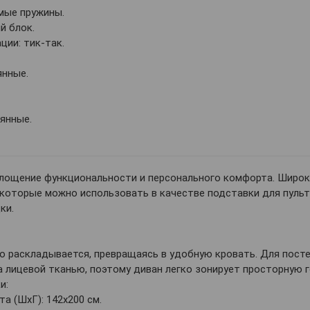
мые пружины.
й блок.
ии: тик-так.
янные.
янные.
площение функциональности и персонального комфорта. Широк
которые можно использовать в качестве подставки для пульт
ки.
о раскладывается, превращаясь в удобную кровать. Для пост
а лицевой тканью, поэтому диван легко зонирует просторную 
и:
а (ШхГ): 142х200 см.