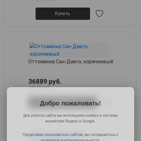
Купить
Оттоманка Сан-Диего, коричневый
36889 руб.
44636 руб.
Добро пожаловать!
Купить
Для работы сайта мы используем cookies и системы
аналитики Яндекс и Google.
Продолжая пользоваться сайтом, вы соглашаетесь с
политикой конфиденциальности.