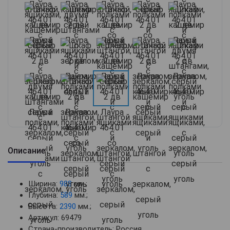
Описание
Ширина:
988
мм.;
Глубина:
589
мм.;
Высота:
2390
мм.;
Артикул: 69479
Страна-производитель: Россия