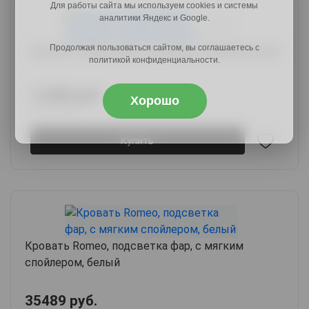
Для работы сайта мы используем cookies и системы
аналитики Яндекс и Google.
Продолжая пользоваться сайтом, вы соглашаетесь с
Кровать София NEW с ящиками 120х200, белый
политикой конфиденциальности.
11489 руб.
Хорошо
14017 руб.
Купить
Кровать Romeo, подсветка фар, с мягким
спойлером, белый
35489 руб.