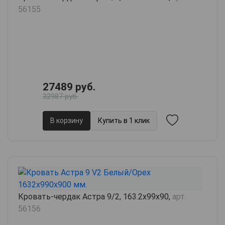
56155
27489 руб.
32987 руб.
В корзину
Купить в 1 клик
Кровать-чердак Астра 9/2, 163.2х99х90,
арт.
56156