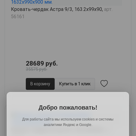
Кровать-чердак Астра 9/3, 163.2х99х90,
арт.
56161
28689 руб.
35575 руб.
В корзину
Купить в 1 клик
Добро пожаловать!
Для работы сайта мы используем cookies и системы
аналитики Яндекс и Google.
Кровать-чердак Астра 9/3, 163.2х99х90,
арт.